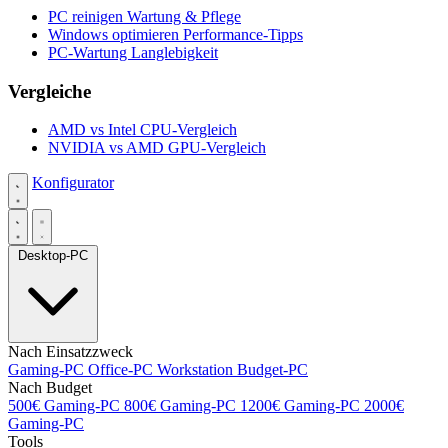
PC reinigen
Wartung & Pflege
Windows optimieren
Performance-Tipps
PC-Wartung
Langlebigkeit
Vergleiche
AMD vs Intel
CPU-Vergleich
NVIDIA vs AMD
GPU-Vergleich
Konfigurator
Desktop-PC
Nach Einsatzzweck
Gaming-PC
Office-PC
Workstation
Budget-PC
Nach Budget
500€ Gaming-PC
800€ Gaming-PC
1200€ Gaming-PC
2000€
Gaming-PC
Tools