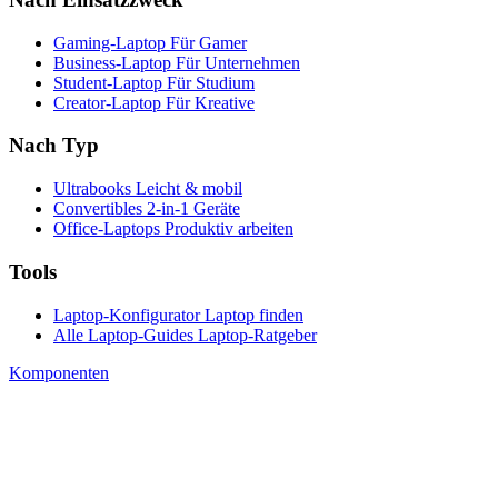
Gaming-Laptop
Für Gamer
Business-Laptop
Für Unternehmen
Student-Laptop
Für Studium
Creator-Laptop
Für Kreative
Nach Typ
Ultrabooks
Leicht & mobil
Convertibles
2-in-1 Geräte
Office-Laptops
Produktiv arbeiten
Tools
Laptop-Konfigurator
Laptop finden
Alle Laptop-Guides
Laptop-Ratgeber
Komponenten