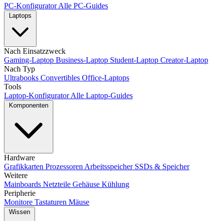
PC-Konfigurator
Alle PC-Guides
Laptops
Nach Einsatzzweck
Gaming-Laptop
Business-Laptop
Student-Laptop
Creator-Laptop
Nach Typ
Ultrabooks
Convertibles
Office-Laptops
Tools
Laptop-Konfigurator
Alle Laptop-Guides
Komponenten
Hardware
Grafikkarten
Prozessoren
Arbeitsspeicher
SSDs & Speicher
Weitere
Mainboards
Netzteile
Gehäuse
Kühlung
Peripherie
Monitore
Tastaturen
Mäuse
Wissen