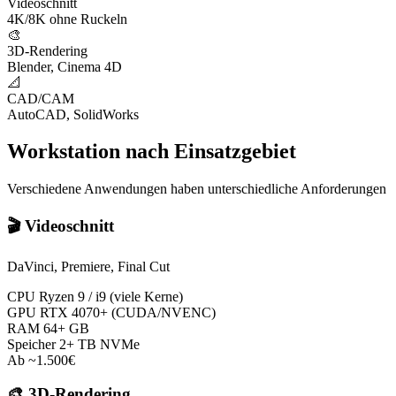
Videoschnitt
4K/8K ohne Ruckeln
🎨
3D-Rendering
Blender, Cinema 4D
📐
CAD/CAM
AutoCAD, SolidWorks
Workstation nach Einsatzgebiet
Verschiedene Anwendungen haben unterschiedliche Anforderungen
🎬
Videoschnitt
DaVinci, Premiere, Final Cut
CPU
Ryzen 9 / i9 (viele Kerne)
GPU
RTX 4070+ (CUDA/NVENC)
RAM
64+ GB
Speicher
2+ TB NVMe
Ab ~1.500€
🎨
3D-Rendering