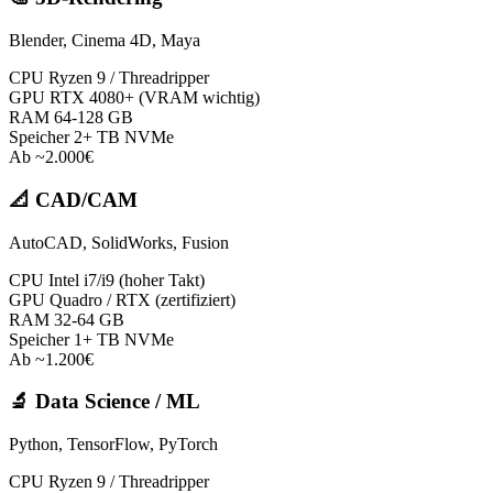
Blender, Cinema 4D, Maya
CPU
Ryzen 9 / Threadripper
GPU
RTX 4080+ (VRAM wichtig)
RAM
64-128 GB
Speicher
2+ TB NVMe
Ab ~2.000€
📐
CAD/CAM
AutoCAD, SolidWorks, Fusion
CPU
Intel i7/i9 (hoher Takt)
GPU
Quadro / RTX (zertifiziert)
RAM
32-64 GB
Speicher
1+ TB NVMe
Ab ~1.200€
🔬
Data Science / ML
Python, TensorFlow, PyTorch
CPU
Ryzen 9 / Threadripper