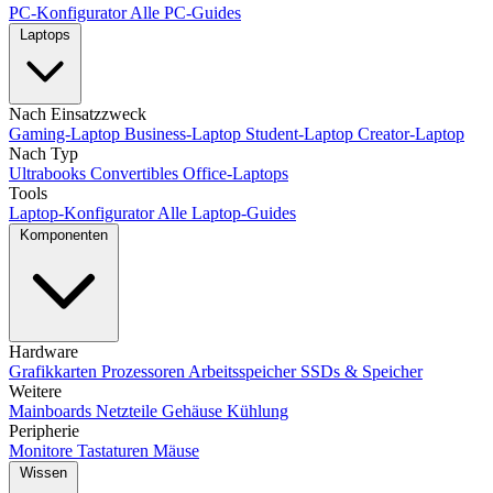
PC-Konfigurator
Alle PC-Guides
Laptops
Nach Einsatzzweck
Gaming-Laptop
Business-Laptop
Student-Laptop
Creator-Laptop
Nach Typ
Ultrabooks
Convertibles
Office-Laptops
Tools
Laptop-Konfigurator
Alle Laptop-Guides
Komponenten
Hardware
Grafikkarten
Prozessoren
Arbeitsspeicher
SSDs & Speicher
Weitere
Mainboards
Netzteile
Gehäuse
Kühlung
Peripherie
Monitore
Tastaturen
Mäuse
Wissen