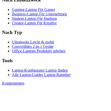
Gaming-Laptop
Für Gamer
Business-Laptop
Für Unternehmen
Student-Laptop
Für Studium
Creator-Laptop
Für Kreative
Nach Typ
Ultrabooks
Leicht & mobil
Convertibles
2-in-1 Geräte
Office-Laptops
Produktiv arbeiten
Tools
Laptop-Konfigurator
Laptop finden
Alle Laptop-Guides
Laptop-Ratgeber
Komponenten