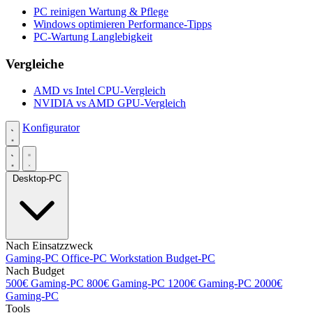
PC reinigen
Wartung & Pflege
Windows optimieren
Performance-Tipps
PC-Wartung
Langlebigkeit
Vergleiche
AMD vs Intel
CPU-Vergleich
NVIDIA vs AMD
GPU-Vergleich
Konfigurator
Desktop-PC
Nach Einsatzzweck
Gaming-PC
Office-PC
Workstation
Budget-PC
Nach Budget
500€ Gaming-PC
800€ Gaming-PC
1200€ Gaming-PC
2000€
Gaming-PC
Tools