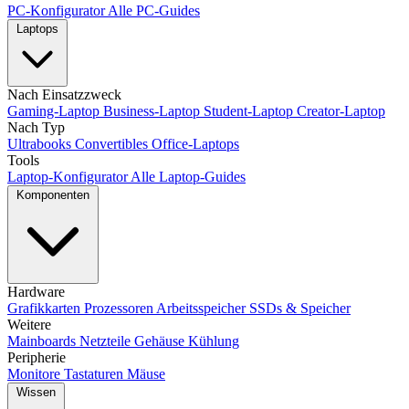
PC-Konfigurator
Alle PC-Guides
Laptops
Nach Einsatzzweck
Gaming-Laptop
Business-Laptop
Student-Laptop
Creator-Laptop
Nach Typ
Ultrabooks
Convertibles
Office-Laptops
Tools
Laptop-Konfigurator
Alle Laptop-Guides
Komponenten
Hardware
Grafikkarten
Prozessoren
Arbeitsspeicher
SSDs & Speicher
Weitere
Mainboards
Netzteile
Gehäuse
Kühlung
Peripherie
Monitore
Tastaturen
Mäuse
Wissen