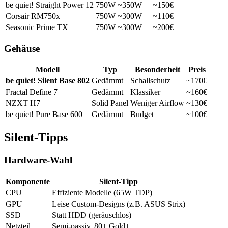
be quiet! Straight Power 12
750W
~350W
~150€
Corsair RM750x
750W
~300W
~110€
Seasonic Prime TX
750W
~300W
~200€
Gehäuse
Modell
Typ
Besonderheit
Preis
be quiet! Silent Base 802
Gedämmt
Schallschutz
~170€
Fractal Define 7
Gedämmt
Klassiker
~160€
NZXT H7
Solid Panel
Weniger Airflow
~130€
be quiet! Pure Base 600
Gedämmt
Budget
~100€
Silent-Tipps
Hardware-Wahl
Komponente
Silent-Tipp
CPU
Effiziente Modelle (65W TDP)
GPU
Leise Custom-Designs (z.B. ASUS Strix)
SSD
Statt HDD (geräuschlos)
Netzteil
Semi-passiv, 80+ Gold+