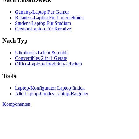
Gaming-Laptop
Für Gamer
Business-Laptop
Für Unternehmen
Student-Laptop
Für Studium
Creator-Laptop
Für Kreative
Nach Typ
Ultrabooks
Leicht & mobil
Convertibles
2-in-1 Geräte
Office-Laptops
Produktiv arbeiten
Tools
Laptop-Konfigurator
Laptop finden
Alle Laptop-Guides
Laptop-Ratgeber
Komponenten