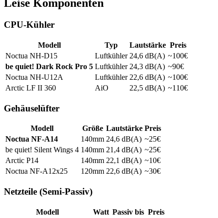
Leise Komponenten
CPU-Kühler
Modell
Typ
Lautstärke
Preis
Noctua NH-D15
Luftkühler
24,6 dB(A)
~100€
be quiet! Dark Rock Pro 5
Luftkühler
24,3 dB(A)
~90€
Noctua NH-U12A
Luftkühler
22,6 dB(A)
~100€
Arctic LF II 360
AiO
22,5 dB(A)
~110€
Gehäuselüfter
Modell
Größe
Lautstärke
Preis
Noctua NF-A14
140mm
24,6 dB(A)
~25€
be quiet! Silent Wings 4
140mm
21,4 dB(A)
~25€
Arctic P14
140mm
22,1 dB(A)
~10€
Noctua NF-A12x25
120mm
22,6 dB(A)
~30€
Netzteile (Semi-Passiv)
Modell
Watt
Passiv bis
Preis