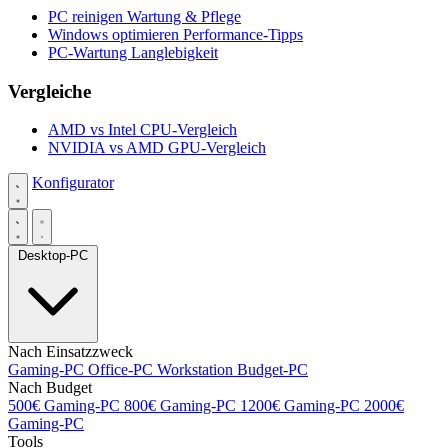
PC reinigen
Wartung & Pflege
Windows optimieren
Performance-Tipps
PC-Wartung
Langlebigkeit
Vergleiche
AMD vs Intel
CPU-Vergleich
NVIDIA vs AMD
GPU-Vergleich
Konfigurator
Desktop-PC
Nach Einsatzzweck
Gaming-PC
Office-PC
Workstation
Budget-PC
Nach Budget
500€ Gaming-PC
800€ Gaming-PC
1200€ Gaming-PC
2000€
Gaming-PC
Tools