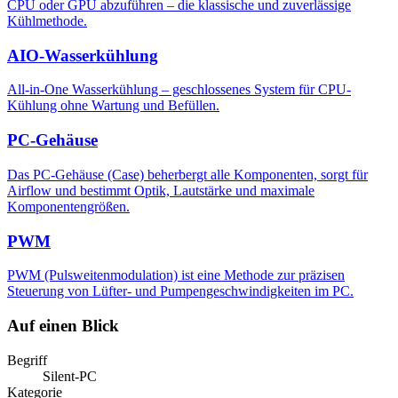
CPU oder GPU abzuführen – die klassische und zuverlässige
Kühlmethode.
AIO-Wasserkühlung
All-in-One Wasserkühlung – geschlossenes System für CPU-
Kühlung ohne Wartung und Befüllen.
PC-Gehäuse
Das PC-Gehäuse (Case) beherbergt alle Komponenten, sorgt für
Airflow und bestimmt Optik, Lautstärke und maximale
Komponentengrößen.
PWM
PWM (Pulsweitenmodulation) ist eine Methode zur präzisen
Steuerung von Lüfter- und Pumpengeschwindigkeiten im PC.
Auf einen Blick
Begriff
Silent-PC
Kategorie