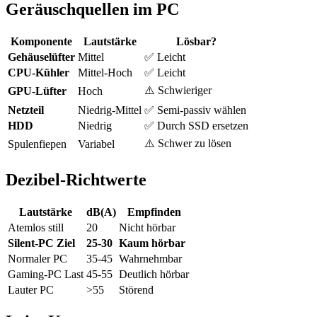
Geräuschquellen im PC
Komponente
Lautstärke
Lösbar?
Gehäuselüfter
Mittel
✅ Leicht
CPU-Kühler
Mittel-Hoch
✅ Leicht
⚠️ Schwieriger
GPU-Lüfter
Hoch
Netzteil
Niedrig-Mittel
✅ Semi-passiv wählen
HDD
Niedrig
✅ Durch SSD ersetzen
⚠️ Schwer zu lösen
Spulenfiepen
Variabel
Dezibel-Richtwerte
Lautstärke
dB(A)
Empfinden
Atemlos still
20
Nicht hörbar
Silent-PC Ziel
25-30
Kaum hörbar
Normaler PC
35-45
Wahrnehmbar
Gaming-PC Last
45-55
Deutlich hörbar
Lauter PC
>55
Störend