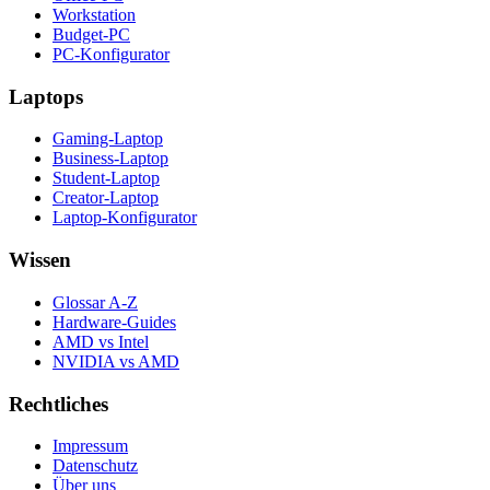
Workstation
Budget-PC
PC-Konfigurator
Laptops
Gaming-Laptop
Business-Laptop
Student-Laptop
Creator-Laptop
Laptop-Konfigurator
Wissen
Glossar A-Z
Hardware-Guides
AMD vs Intel
NVIDIA vs AMD
Rechtliches
Impressum
Datenschutz
Über uns