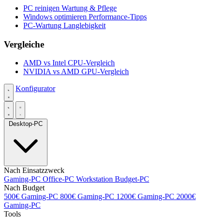
PC reinigen
Wartung & Pflege
Windows optimieren
Performance-Tipps
PC-Wartung
Langlebigkeit
Vergleiche
AMD vs Intel
CPU-Vergleich
NVIDIA vs AMD
GPU-Vergleich
Konfigurator
Desktop-PC
Nach Einsatzzweck
Gaming-PC
Office-PC
Workstation
Budget-PC
Nach Budget
500€ Gaming-PC
800€ Gaming-PC
1200€ Gaming-PC
2000€
Gaming-PC
Tools