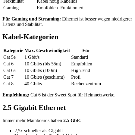
Flexibilität
Kabel nötig
Kabellos
Gaming
Empfohlen
Funktioniert
Für Gaming und Streaming:
Ethernet ist besser wegen niedrigerer
Latenz und Stabilität.
Kabel-Kategorien
Kategorie
Max. Geschwindigkeit
Für
Cat 5e
1 Gbit/s
Standard
Cat 6
10 Gbit/s (bis 55m)
Empfohlen
Cat 6a
10 Gbit/s (100m)
High-End
Cat 7
10 Gbit/s (geschirmt)
Profi
Cat 8
40 Gbit/s
Rechenzentrum
Empfehlung:
Cat 6 ist der Sweet Spot für Heimnetzwerke.
2.5 Gigabit Ethernet
Immer mehr Mainboards haben
2.5 GbE
:
2,5x schneller als Gigabit