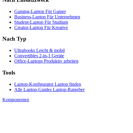
Gaming-Laptop
Für Gamer
Business-Laptop
Für Unternehmen
Student-Laptop
Für Studium
Creator-Laptop
Für Kreative
Nach Typ
Ultrabooks
Leicht & mobil
Convertibles
2-in-1 Geräte
Office-Laptops
Produktiv arbeiten
Tools
Laptop-Konfigurator
Laptop finden
Alle Laptop-Guides
Laptop-Ratgeber
Komponenten