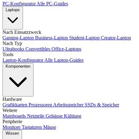
PC-Konfigurator
Alle PC-Guides
Laptops
Nach Einsatzzweck
Gaming-Laptop
Business-Laptop
Student-Laptop
Creator-Laptop
Nach Typ
Ultrabooks
Convertibles
Office-Laptops
Tools
Laptop-Konfigurator
Alle Laptop-Guides
Komponenten
Hardware
Grafikkarten
Prozessoren
Arbeitsspeicher
SSDs & Speicher
Weitere
Mainboards
Netzteile
Gehäuse
Kühlung
Peripherie
Monitore
Tastaturen
Mäuse
Wissen