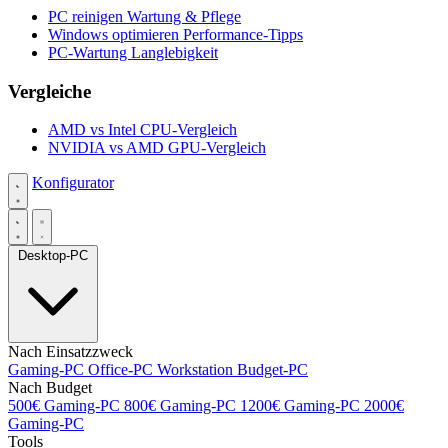
PC reinigen
Wartung & Pflege
Windows optimieren
Performance-Tipps
PC-Wartung
Langlebigkeit
Vergleiche
AMD vs Intel
CPU-Vergleich
NVIDIA vs AMD
GPU-Vergleich
Konfigurator
Desktop-PC
Nach Einsatzzweck
Gaming-PC
Office-PC
Workstation
Budget-PC
Nach Budget
500€ Gaming-PC
800€ Gaming-PC
1200€ Gaming-PC
2000€
Gaming-PC
Tools