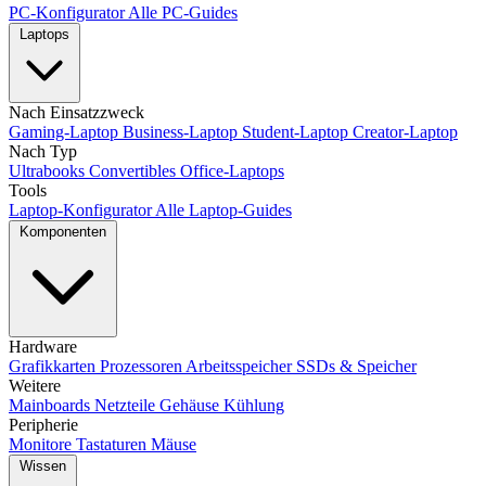
PC-Konfigurator
Alle PC-Guides
Laptops
Nach Einsatzzweck
Gaming-Laptop
Business-Laptop
Student-Laptop
Creator-Laptop
Nach Typ
Ultrabooks
Convertibles
Office-Laptops
Tools
Laptop-Konfigurator
Alle Laptop-Guides
Komponenten
Hardware
Grafikkarten
Prozessoren
Arbeitsspeicher
SSDs & Speicher
Weitere
Mainboards
Netzteile
Gehäuse
Kühlung
Peripherie
Monitore
Tastaturen
Mäuse
Wissen