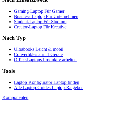
Gaming-Laptop
Für Gamer
Business-Laptop
Für Unternehmen
Student-Laptop
Für Studium
Creator-Laptop
Für Kreative
Nach Typ
Ultrabooks
Leicht & mobil
Convertibles
2-in-1 Geräte
Office-Laptops
Produktiv arbeiten
Tools
Laptop-Konfigurator
Laptop finden
Alle Laptop-Guides
Laptop-Ratgeber
Komponenten