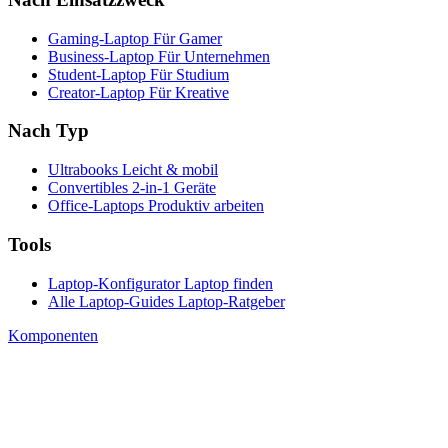
Gaming-Laptop
Für Gamer
Business-Laptop
Für Unternehmen
Student-Laptop
Für Studium
Creator-Laptop
Für Kreative
Nach Typ
Ultrabooks
Leicht & mobil
Convertibles
2-in-1 Geräte
Office-Laptops
Produktiv arbeiten
Tools
Laptop-Konfigurator
Laptop finden
Alle Laptop-Guides
Laptop-Ratgeber
Komponenten