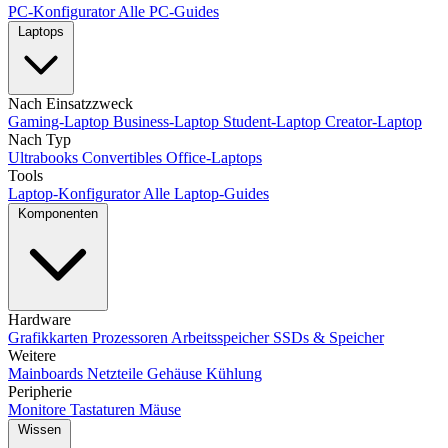
PC-Konfigurator
Alle PC-Guides
Laptops
Nach Einsatzzweck
Gaming-Laptop
Business-Laptop
Student-Laptop
Creator-Laptop
Nach Typ
Ultrabooks
Convertibles
Office-Laptops
Tools
Laptop-Konfigurator
Alle Laptop-Guides
Komponenten
Hardware
Grafikkarten
Prozessoren
Arbeitsspeicher
SSDs & Speicher
Weitere
Mainboards
Netzteile
Gehäuse
Kühlung
Peripherie
Monitore
Tastaturen
Mäuse
Wissen