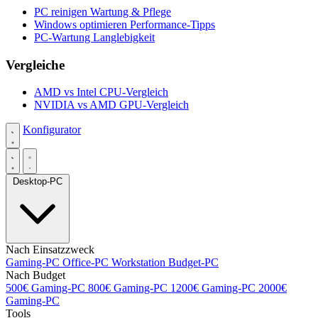
PC reinigen
Wartung & Pflege
Windows optimieren
Performance-Tipps
PC-Wartung
Langlebigkeit
Vergleiche
AMD vs Intel
CPU-Vergleich
NVIDIA vs AMD
GPU-Vergleich
Konfigurator
Desktop-PC
Nach Einsatzzweck
Gaming-PC
Office-PC
Workstation
Budget-PC
Nach Budget
500€ Gaming-PC
800€ Gaming-PC
1200€ Gaming-PC
2000€
Gaming-PC
Tools