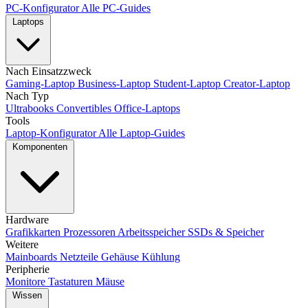
PC-Konfigurator
Alle PC-Guides
Laptops
Nach Einsatzzweck
Gaming-Laptop
Business-Laptop
Student-Laptop
Creator-Laptop
Nach Typ
Ultrabooks
Convertibles
Office-Laptops
Tools
Laptop-Konfigurator
Alle Laptop-Guides
Komponenten
Hardware
Grafikkarten
Prozessoren
Arbeitsspeicher
SSDs & Speicher
Weitere
Mainboards
Netzteile
Gehäuse
Kühlung
Peripherie
Monitore
Tastaturen
Mäuse
Wissen