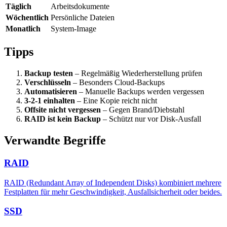
Täglich
Arbeitsdokumente
Wöchentlich
Persönliche Dateien
Monatlich
System-Image
Tipps
Backup testen
– Regelmäßig Wiederherstellung prüfen
Verschlüsseln
– Besonders Cloud-Backups
Automatisieren
– Manuelle Backups werden vergessen
3-2-1 einhalten
– Eine Kopie reicht nicht
Offsite nicht vergessen
– Gegen Brand/Diebstahl
RAID ist kein Backup
– Schützt nur vor Disk-Ausfall
Verwandte Begriffe
RAID
RAID (Redundant Array of Independent Disks) kombiniert mehrere
Festplatten für mehr Geschwindigkeit, Ausfallsicherheit oder beides.
SSD