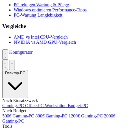
PC reinigen
Wartung & Pflege
Windows optimieren
Performance-Tipps
PC-Wartung
Langlebigkeit
Vergleiche
AMD vs Intel
CPU-Vergleich
NVIDIA vs AMD
GPU-Vergleich
Konfigurator
Desktop-PC
Nach Einsatzzweck
Gaming-PC
Office-PC
Workstation
Budget-PC
Nach Budget
500€ Gaming-PC
800€ Gaming-PC
1200€ Gaming-PC
2000€
Gaming-PC
Tools