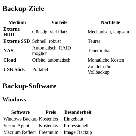
Backup-Ziele
Medium
Vorteile
Nachteile
Externe
Günstig, viel Platz
Mechanisch, langsam
HDD
Externe SSD
Schnell, robust
Teurer
Automatisch, RAID
NAS
Teuer initial
möglich
Cloud
Offsite, automatisch
Monatliche Kosten
Zu klein für
USB-Stick
Portabel
Vollbackup
Backup-Software
Windows
Software
Preis
Besonderheit
Windows Backup
Kostenlos
Eingebaut
Veeam Agent
Kostenlos
Professionell
Macrium Reflect
Freemium
Image-Backup