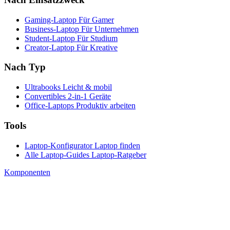
Gaming-Laptop
Für Gamer
Business-Laptop
Für Unternehmen
Student-Laptop
Für Studium
Creator-Laptop
Für Kreative
Nach Typ
Ultrabooks
Leicht & mobil
Convertibles
2-in-1 Geräte
Office-Laptops
Produktiv arbeiten
Tools
Laptop-Konfigurator
Laptop finden
Alle Laptop-Guides
Laptop-Ratgeber
Komponenten