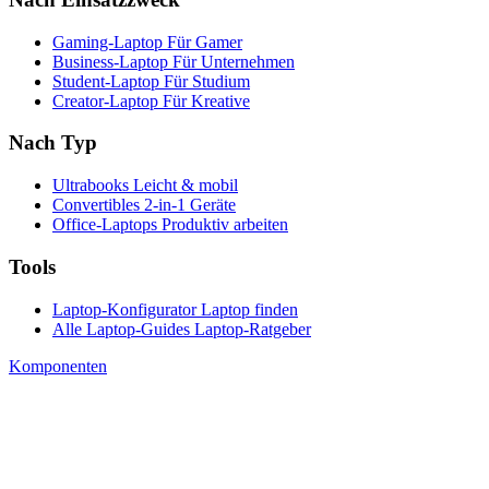
Gaming-Laptop
Für Gamer
Business-Laptop
Für Unternehmen
Student-Laptop
Für Studium
Creator-Laptop
Für Kreative
Nach Typ
Ultrabooks
Leicht & mobil
Convertibles
2-in-1 Geräte
Office-Laptops
Produktiv arbeiten
Tools
Laptop-Konfigurator
Laptop finden
Alle Laptop-Guides
Laptop-Ratgeber
Komponenten