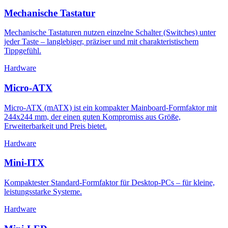
Mechanische Tastatur
Mechanische Tastaturen nutzen einzelne Schalter (Switches) unter
jeder Taste – langlebiger, präziser und mit charakteristischem
Tippgefühl.
Hardware
Micro-ATX
Micro-ATX (mATX) ist ein kompakter Mainboard-Formfaktor mit
244x244 mm, der einen guten Kompromiss aus Größe,
Erweiterbarkeit und Preis bietet.
Hardware
Mini-ITX
Kompaktester Standard-Formfaktor für Desktop-PCs – für kleine,
leistungsstarke Systeme.
Hardware