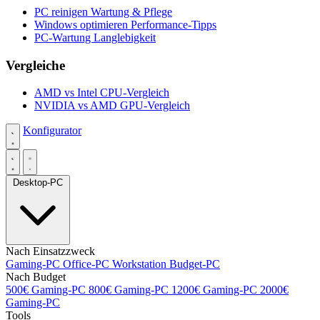
PC reinigen
Wartung & Pflege
Windows optimieren
Performance-Tipps
PC-Wartung
Langlebigkeit
Vergleiche
AMD vs Intel
CPU-Vergleich
NVIDIA vs AMD
GPU-Vergleich
Konfigurator
Desktop-PC
Nach Einsatzzweck
Gaming-PC
Office-PC
Workstation
Budget-PC
Nach Budget
500€ Gaming-PC
800€ Gaming-PC
1200€ Gaming-PC
2000€
Gaming-PC
Tools