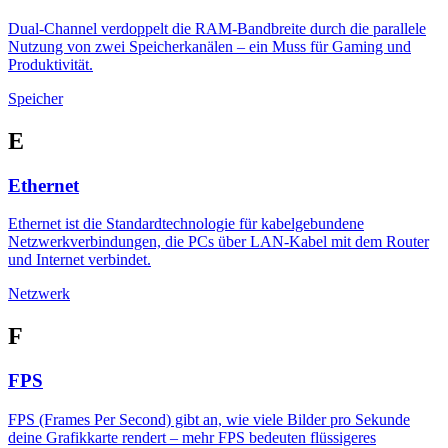
Dual-Channel verdoppelt die RAM-Bandbreite durch die parallele
Nutzung von zwei Speicherkanälen – ein Muss für Gaming und
Produktivität.
Speicher
E
Ethernet
Ethernet ist die Standardtechnologie für kabelgebundene
Netzwerkverbindungen, die PCs über LAN-Kabel mit dem Router
und Internet verbindet.
Netzwerk
F
FPS
FPS (Frames Per Second) gibt an, wie viele Bilder pro Sekunde
deine Grafikkarte rendert – mehr FPS bedeuten flüssigeres