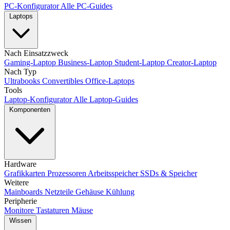
PC-Konfigurator
Alle PC-Guides
Laptops
Nach Einsatzzweck
Gaming-Laptop
Business-Laptop
Student-Laptop
Creator-Laptop
Nach Typ
Ultrabooks
Convertibles
Office-Laptops
Tools
Laptop-Konfigurator
Alle Laptop-Guides
Komponenten
Hardware
Grafikkarten
Prozessoren
Arbeitsspeicher
SSDs & Speicher
Weitere
Mainboards
Netzteile
Gehäuse
Kühlung
Peripherie
Monitore
Tastaturen
Mäuse
Wissen