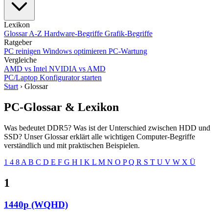
Lexikon
Glossar A-Z
Hardware-Begriffe
Grafik-Begriffe
Ratgeber
PC reinigen
Windows optimieren
PC-Wartung
Vergleiche
AMD vs Intel
NVIDIA vs AMD
PC/Laptop Konfigurator starten
Start
›
Glossar
PC-Glossar &
Lexikon
Was bedeutet DDR5? Was ist der Unterschied zwischen HDD und
SSD? Unser Glossar erklärt alle wichtigen Computer-Begriffe
verständlich und mit praktischen Beispielen.
1
4
8
A
B
C
D
E
F
G
H
I
K
L
M
N
O
P
Q
R
S
T
U
V
W
X
Ü
1
1440p (WQHD)