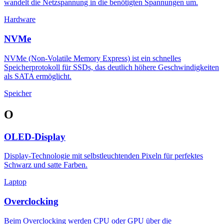
wandelt die Netzspannung in die benötigten Spannungen um.
Hardware
NVMe
NVMe (Non-Volatile Memory Express) ist ein schnelles
Speicherprotokoll für SSDs, das deutlich höhere Geschwindigkeiten
als SATA ermöglicht.
Speicher
O
OLED-Display
Display-Technologie mit selbstleuchtenden Pixeln für perfektes
Schwarz und satte Farben.
Laptop
Overclocking
Beim Overclocking werden CPU oder GPU über die